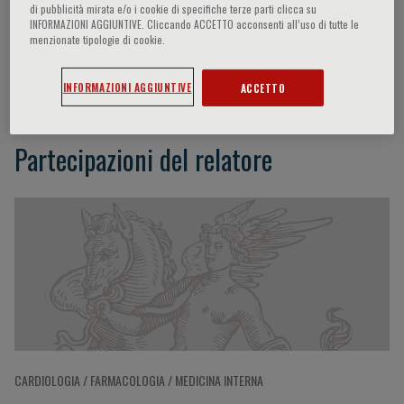
di pubblicità mirata e/o i cookie di specifiche terze parti clicca su
INFORMAZIONI AGGIUNTIVE. Cliccando ACCETTO acconsenti all’uso di tutte le
menzionate tipologie di cookie.
Stafano Bianchi
INFORMAZIONI AGGIUNTIVE
ACCETTO
Partecipazioni del relatore
CARDIOLOGIA / FARMACOLOGIA / MEDICINA INTERNA