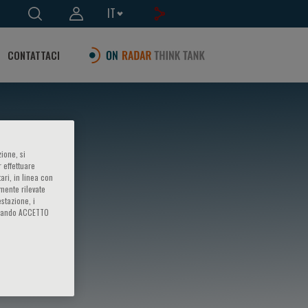
IT
CONTATTACI
ione, si
 effettuare
ari, in linea con
amente rilevate
estazione, i
iccando ACCETTO