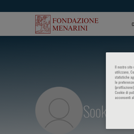
C
Il nostro sit
utilizzano, C
statistiche a
le preferenze
(profilazione
Cookie di pub
acconsenti al
Sook Muay