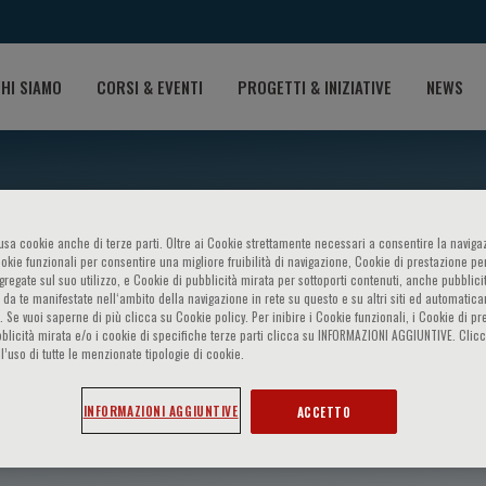
HI SIAMO
CORSI & EVENTI
PROGETTI & INIZIATIVE
NEWS
o usa cookie anche di terze parti. Oltre ai Cookie strettamente necessari a consentire la navigaz
ookie funzionali per consentire una migliore fruibilità di navigazione, Cookie di prestazione per
ggregate sul suo utilizzo, e Cookie di pubblicità mirata per sottoporti contenuti, anche pubblicit
 da te manifestate nell‘ambito della navigazione in rete su questo e su altri siti ed automatic
). Se vuoi saperne di più clicca su Cookie policy. Per inibire i Cookie funzionali, i Cookie di pr
blicità mirata e/o i cookie di specifiche terze parti clicca su INFORMAZIONI AGGIUNTIVE. Cl
l’uso di tutte le menzionate tipologie di cookie.
 Tay
INFORMAZIONI AGGIUNTIVE
ACCETTO