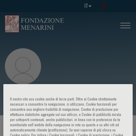
IT
Smiljan Astudillo
Il nostro sito usa cookie anche di terze parti. Oltre ai Cookie strettamente
necessari a consentire la navigazione, si utilizzano, Cookie funzionali per
consentire una migliore fruibilità di navigazione, Cookie di prestazione per
effettuare statistiche aggregate sul suo utilizzo, e Cookie di pubblicità mirata
per sottoporti contenuti, anche pubblicitari, in linea con le preferenze da te
manifestate nell‘ambito della navigazione in rete su questo e su altri siti ed
HOME PAGE
/
CORSI ED EVENTI
/
RELATORE
automaticamente rilevate (profilazione). Se vuoi saperne di più clicca su
Cookie policy. Per inibire i Cookie funzionali, i Cookie di prestazione, i Cookie