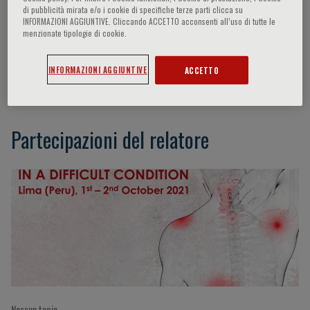
di pubblicità mirata e/o i cookie di specifiche terze parti clicca su
INFORMAZIONI AGGIUNTIVE. Cliccando ACCETTO acconsenti all’uso di tutte le
menzionate tipologie di cookie.
Smiljan Astudillo
INFORMAZIONI AGGIUNTIVE
ACCETTO
Santiago, Chile
Partecipazioni del relatore
Nessun topic