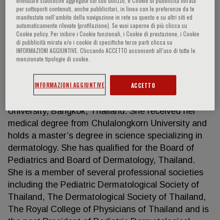
effettuare statistiche aggregate sul suo utilizzo, e Cookie di pubblicità mirata
per sottoporti contenuti, anche pubblicitari, in linea con le preferenze da te
manifestate nell‘ambito della navigazione in rete su questo e su altri siti ed
automaticamente rilevate (profilazione). Se vuoi saperne di più clicca su
Cookie policy. Per inibire i Cookie funzionali, i Cookie di prestazione, i Cookie
Siriwan Wananukul
di pubblicità mirata e/o i cookie di specifiche terze parti clicca su
INFORMAZIONI AGGIUNTIVE. Cliccando ACCETTO acconsenti all’uso di tutte le
menzionate tipologie di cookie.
Professor Siriwan Wananukul is pediatric
dermatologist. She is currently working in Division
INFORMAZIONI AGGIUNTIVE
ACCETTO
of Pediatric Dematology, Department of Pediatrics,
Faculty of Medicine at the Chulalongkorn
University, Bangkok, Thailand. She received her
medical degree from Chulalongkorn University and
holds a master’s degree in science specializing in
dermatology. She has qualified for the Board of
Pediatrics and Board of Dermatology, Thailand.
She is a member of several professional societies
including the Pediatric Dermatological Society of
Thailand, The Dermatological Society of Thailand,
The Royal College of Physicians of Thailand and is