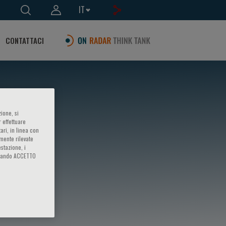
IT
CONTATTACI
ione, si
 effettuare
ari, in linea con
amente rilevate
estazione, i
iccando ACCETTO