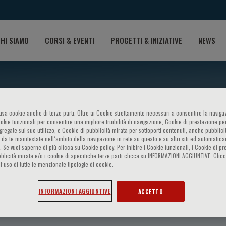
HI SIAMO
CORSI & EVENTI
PROGETTI & INIZIATIVE
NEWS
o usa cookie anche di terze parti. Oltre ai Cookie strettamente necessari a consentire la navigaz
ookie funzionali per consentire una migliore fruibilità di navigazione, Cookie di prestazione per
ggregate sul suo utilizzo, e Cookie di pubblicità mirata per sottoporti contenuti, anche pubblicit
 da te manifestate nell‘ambito della navigazione in rete su questo e su altri siti ed automatic
). Se vuoi saperne di più clicca su Cookie policy. Per inibire i Cookie funzionali, i Cookie di pr
blicità mirata e/o i cookie di specifiche terze parti clicca su INFORMAZIONI AGGIUNTIVE. Cl
l’uso di tutte le menzionate tipologie di cookie.
iana Priori
INFORMAZIONI AGGIUNTIVE
ACCETTO