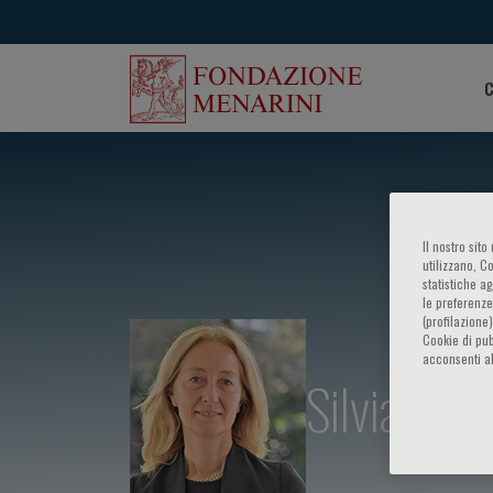
C
Il nostro sit
utilizzano, C
statistiche a
le preferenze
(profilazione
Cookie di pub
acconsenti al
Silvia Giul