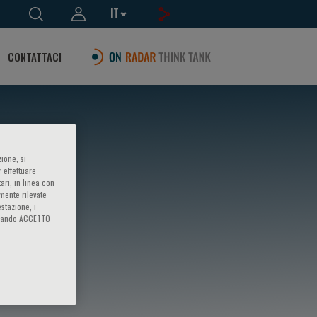
IT
CONTATTACI
ione, si
 effettuare
ari, in linea con
amente rilevate
estazione, i
iccando ACCETTO