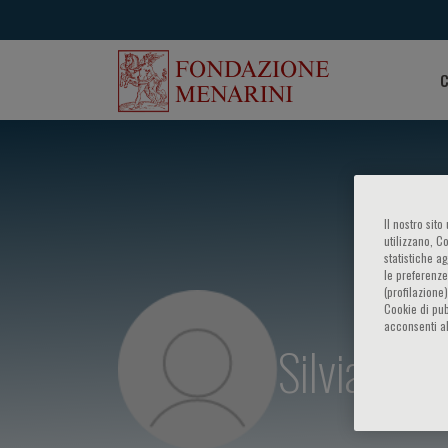
C
Il nostro sit
utilizzano, C
statistiche a
le preferenze
(profilazione
Cookie di pub
acconsenti al
Silvia Deag