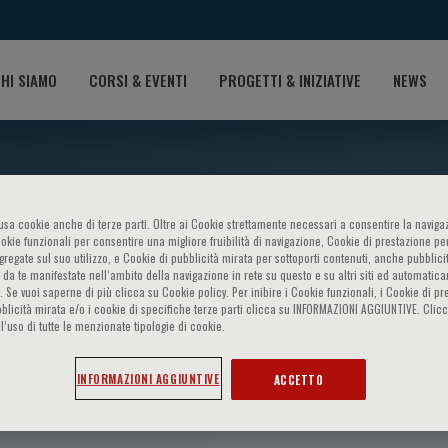
HI SIAMO
CORSI & EVENTI
PROGETTI & INIZIATIVE
NEWS
o usa cookie anche di terze parti. Oltre ai Cookie strettamente necessari a consentire la navigaz
ookie funzionali per consentire una migliore fruibilità di navigazione, Cookie di prestazione per
ggregate sul suo utilizzo, e Cookie di pubblicità mirata per sottoporti contenuti, anche pubblicit
 da te manifestate nell‘ambito della navigazione in rete su questo e su altri siti ed automatic
). Se vuoi saperne di più clicca su Cookie policy. Per inibire i Cookie funzionali, i Cookie di pr
blicità mirata e/o i cookie di specifiche terze parti clicca su INFORMAZIONI AGGIUNTIVE. Cl
l’uso di tutte le menzionate tipologie di cookie.
lio
INFORMAZIONI AGGIUNTIVE
ACCETTO