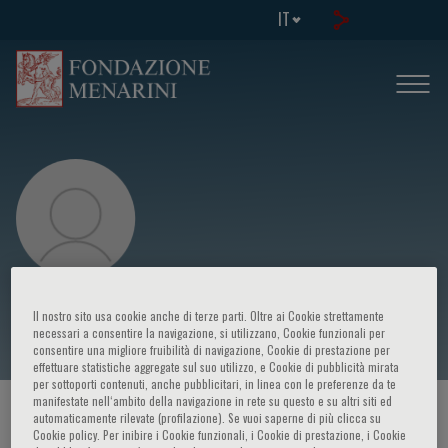
IT
Seth Martin
Il nostro sito usa cookie anche di terze parti. Oltre ai Cookie strettamente
necessari a consentire la navigazione, si utilizzano, Cookie funzionali per
consentire una migliore fruibilità di navigazione, Cookie di prestazione per
effettuare statistiche aggregate sul suo utilizzo, e Cookie di pubblicità mirata
per sottoporti contenuti, anche pubblicitari, in linea con le preferenze da te
manifestate nell‘ambito della navigazione in rete su questo e su altri siti ed
HOME PAGE
/
CORSI ED EVENTI
/
RELATORE
automaticamente rilevate (profilazione). Se vuoi saperne di più clicca su
Cookie policy. Per inibire i Cookie funzionali, i Cookie di prestazione, i Cookie