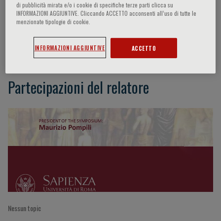
di pubblicità mirata e/o i cookie di specifiche terze parti clicca su
INFORMAZIONI AGGIUNTIVE. Cliccando ACCETTO acconsenti all’uso di tutte le
menzionate tipologie di cookie.
Serafino De Giorgi
INFORMAZIONI AGGIUNTIVE
ACCETTO
Partecipazioni del relatore
Nessun topic