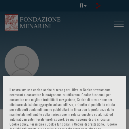
IT
Sean Ekins
Il nostro sito usa cookie anche di terze parti. Oltre ai Cookie strettamente
necessari a consentire la navigazione, si utilizzano, Cookie funzionali per
consentire una migliore fruibilità di navigazione, Cookie di prestazione per
effettuare statistiche aggregate sul suo utilizzo, e Cookie di pubblicità mirata
per sottoporti contenuti, anche pubblicitari, in linea con le preferenze da te
manifestate nell‘ambito della navigazione in rete su questo e su altri siti ed
HOME PAGE
/
CORSI ED EVENTI
/
RELATORE
automaticamente rilevate (profilazione). Se vuoi saperne di più clicca su
Cookie policy. Per inibire i Cookie funzionali, i Cookie di prestazione, i Cookie
di pubblicità mirata e/o i cookie di specifiche terze parti clicca su