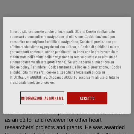
Sanjiv Kaul
Il nostro sito usa cookie anche di terze parti. Oltre ai Cookie strettamente
necessari a consentire la navigazione, si utilizzano, Cookie funzionali per
Dr. Kaul is the previous Head of cardiovascular
consentire una migliore fruibilità di navigazione, Cookie di prestazione per
division at OHSU and the founding director of the
effettuare statistiche aggregate sul suo utilizzo, e Cookie di pubblicità mirata
per sottoporti contenuti, anche pubblicitari, in linea con le preferenze da te
Knight Cardiovascular Institute. He is the Past-
manifestate nell‘ambito della navigazione in rete su questo e su altri siti ed
president of the American Society of
automaticamente rilevate (profilazione). Se vuoi saperne di più clicca su
Cookie policy. Per inibire i Cookie funzionali, i Cookie di prestazione, i Cookie
Echocardiography. He specializes in coronary artery
di pubblicità mirata e/o i cookie di specifiche terze parti clicca su
disease and imaging of the heart, especially
INFORMAZIONI AGGIUNTIVE. Cliccando ACCETTO acconsenti all’uso di tutte le
echocardiography and nuclear cardiology. Dr. Kaul
menzionate tipologie di cookie.
has spent many years caring for patients, teaching
and mentoring other cardiologists and doing
INFORMAZIONI AGGIUNTIVE
ACCETTO
research. His work has been published in many
medical and scientific journals, and he has served
as an editor and reviewer for other heart
researchers’ projects and grants. He was awarded