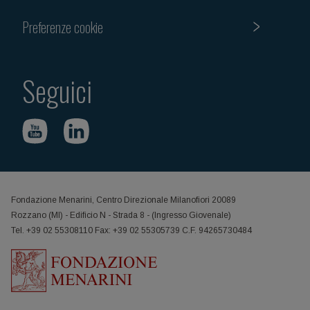
Preferenze cookie
Seguici
Fondazione Menarini, Centro Direzionale Milanofiori 20089
Rozzano (MI) - Edificio N - Strada 8 - (Ingresso Giovenale)
Tel. +39 02 55308110 Fax: +39 02 55305739 C.F. 94265730484