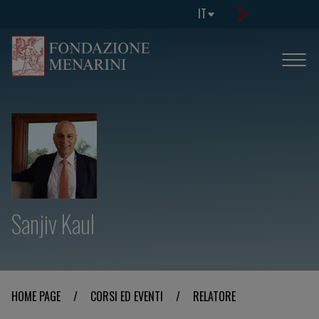
IT
Sanjiv Kaul
HOME PAGE
/
CORSI ED EVENTI
/
RELATORE