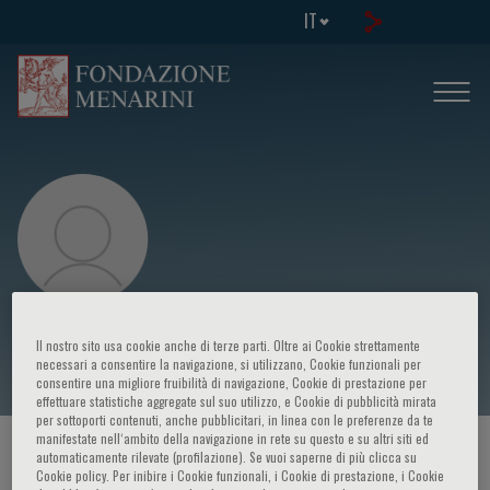
IT
Sanghyun Lee
Il nostro sito usa cookie anche di terze parti. Oltre ai Cookie strettamente
necessari a consentire la navigazione, si utilizzano, Cookie funzionali per
consentire una migliore fruibilità di navigazione, Cookie di prestazione per
effettuare statistiche aggregate sul suo utilizzo, e Cookie di pubblicità mirata
per sottoporti contenuti, anche pubblicitari, in linea con le preferenze da te
manifestate nell‘ambito della navigazione in rete su questo e su altri siti ed
HOME PAGE
/
CORSI ED EVENTI
/
RELATORE
automaticamente rilevate (profilazione). Se vuoi saperne di più clicca su
Cookie policy. Per inibire i Cookie funzionali, i Cookie di prestazione, i Cookie