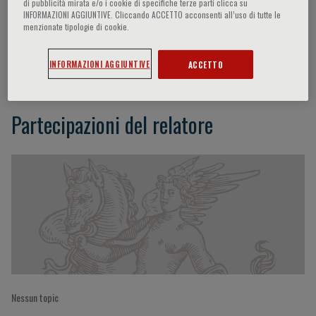
di pubblicità mirata e/o i cookie di specifiche terze parti clicca su
INFORMAZIONI AGGIUNTIVE. Cliccando ACCETTO acconsenti all’uso di tutte le
menzionate tipologie di cookie.
Sanghyun Lee
INFORMAZIONI AGGIUNTIVE
ACCETTO
Partecipazioni del relatore
Nessun topic