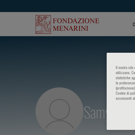
C
Il nostro sit
utilizzano, C
statistiche a
le preferenze
(profilazione
Cookie di pub
acconsenti al
Samy Suis