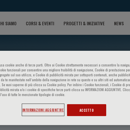
HI SIAMO
CORSI & EVENTI
PROGETTI & INIZIATIVE
NEWS
o usa cookie anche di terze parti. Oltre ai Cookie strettamente necessari a consentire la navigaz
ookie funzionali per consentire una migliore fruibilità di navigazione, Cookie di prestazione per
ggregate sul suo utilizzo, e Cookie di pubblicità mirata per sottoporti contenuti, anche pubblicit
 da te manifestate nell‘ambito della navigazione in rete su questo e su altri siti ed automatic
). Se vuoi saperne di più clicca su Cookie policy. Per inibire i Cookie funzionali, i Cookie di pr
blicità mirata e/o i cookie di specifiche terze parti clicca su INFORMAZIONI AGGIUNTIVE. Cl
l’uso di tutte le menzionate tipologie di cookie.
sa
INFORMAZIONI AGGIUNTIVE
ACCETTO