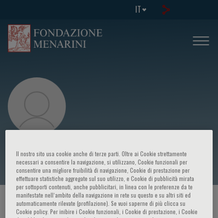
IT
Salvatore Pucciarelli
Il nostro sito usa cookie anche di terze parti. Oltre ai Cookie strettamente
necessari a consentire la navigazione, si utilizzano, Cookie funzionali per
consentire una migliore fruibilità di navigazione, Cookie di prestazione per
effettuare statistiche aggregate sul suo utilizzo, e Cookie di pubblicità mirata
per sottoporti contenuti, anche pubblicitari, in linea con le preferenze da te
manifestate nell‘ambito della navigazione in rete su questo e su altri siti ed
HOME PAGE
/
CORSI ED EVENTI
/
RELATORE
automaticamente rilevate (profilazione). Se vuoi saperne di più clicca su
Cookie policy. Per inibire i Cookie funzionali, i Cookie di prestazione, i Cookie