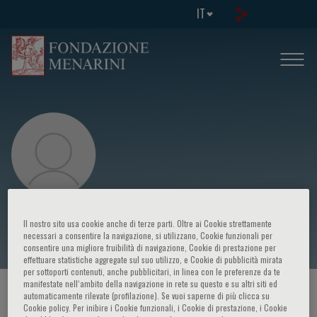
IT
S. Plotkin
Il nostro sito usa cookie anche di terze parti. Oltre ai Cookie strettamente
necessari a consentire la navigazione, si utilizzano, Cookie funzionali per
consentire una migliore fruibilità di navigazione, Cookie di prestazione per
effettuare statistiche aggregate sul suo utilizzo, e Cookie di pubblicità mirata
per sottoporti contenuti, anche pubblicitari, in linea con le preferenze da te
manifestate nell‘ambito della navigazione in rete su questo e su altri siti ed
HOME PAGE
/
CORSI ED EVENTI
/
RELATORE
automaticamente rilevate (profilazione). Se vuoi saperne di più clicca su
Cookie policy. Per inibire i Cookie funzionali, i Cookie di prestazione, i Cookie