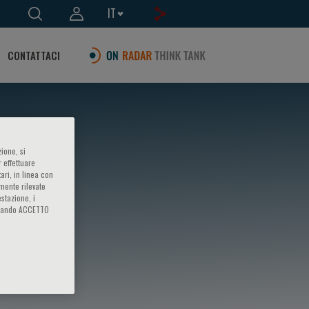
IT
CONTATTACI
ione, si
 effettuare
ari, in linea con
amente rilevate
estazione, i
iccando ACCETTO