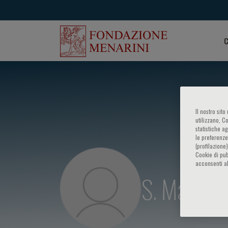
C
Il nostro sit
utilizzano, C
statistiche a
le preferenze
(profilazione
Cookie di pub
acconsenti al
S. Macrì