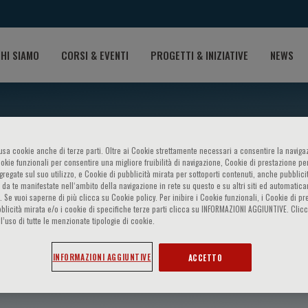
HI SIAMO
CORSI & EVENTI
PROGETTI & INIZIATIVE
NEWS
o usa cookie anche di terze parti. Oltre ai Cookie strettamente necessari a consentire la navigaz
ookie funzionali per consentire una migliore fruibilità di navigazione, Cookie di prestazione per
ggregate sul suo utilizzo, e Cookie di pubblicità mirata per sottoporti contenuti, anche pubblicit
 da te manifestate nell‘ambito della navigazione in rete su questo e su altri siti ed automatic
). Se vuoi saperne di più clicca su Cookie policy. Per inibire i Cookie funzionali, i Cookie di pr
blicità mirata e/o i cookie di specifiche terze parti clicca su INFORMAZIONI AGGIUNTIVE. Cl
l’uso di tutte le menzionate tipologie di cookie.
INFORMAZIONI AGGIUNTIVE
ACCETTO