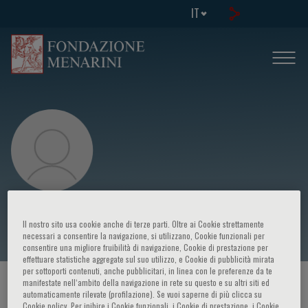
IT
S. Achenbach
Il nostro sito usa cookie anche di terze parti. Oltre ai Cookie strettamente
necessari a consentire la navigazione, si utilizzano, Cookie funzionali per
consentire una migliore fruibilità di navigazione, Cookie di prestazione per
effettuare statistiche aggregate sul suo utilizzo, e Cookie di pubblicità mirata
per sottoporti contenuti, anche pubblicitari, in linea con le preferenze da te
manifestate nell‘ambito della navigazione in rete su questo e su altri siti ed
HOME PAGE
/
CORSI ED EVENTI
/
RELATORE
automaticamente rilevate (profilazione). Se vuoi saperne di più clicca su
Cookie policy. Per inibire i Cookie funzionali, i Cookie di prestazione, i Cookie