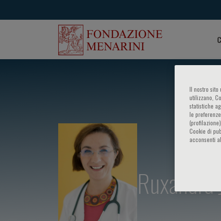
C
Il nostro sit
utilizzano, C
statistiche a
le preferenze
(profilazione
Cookie di pub
acconsenti al
Ruxandra 