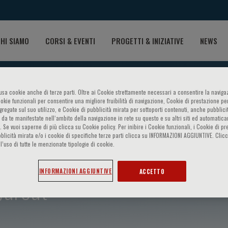
HI SIAMO
CORSI & EVENTI
PROGETTI & INIZIATIVE
NEWS
o usa cookie anche di terze parti. Oltre ai Cookie strettamente necessari a consentire la navigaz
ookie funzionali per consentire una migliore fruibilità di navigazione, Cookie di prestazione per
ggregate sul suo utilizzo, e Cookie di pubblicità mirata per sottoporti contenuti, anche pubblicit
 da te manifestate nell‘ambito della navigazione in rete su questo e su altri siti ed automatic
). Se vuoi saperne di più clicca su Cookie policy. Per inibire i Cookie funzionali, i Cookie di pr
blicità mirata e/o i cookie di specifiche terze parti clicca su INFORMAZIONI AGGIUNTIVE. Cl
l’uso di tutte le menzionate tipologie di cookie.
INFORMAZIONI AGGIUNTIVE
ACCETTO
Jurcut