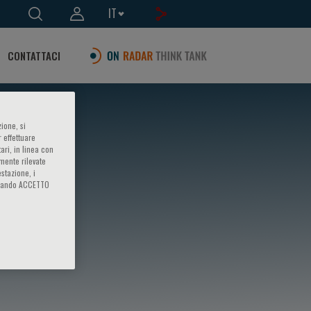
IT
CONTATTACI
ione, si
 effettuare
ari, in linea con
amente rilevate
estazione, i
iccando ACCETTO