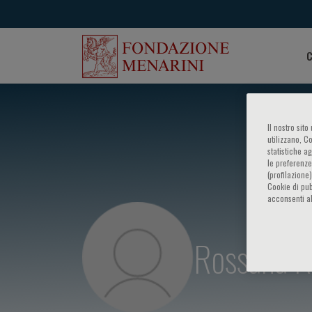
C
Il nostro sit
utilizzano, C
statistiche a
le preferenze
(profilazione
Cookie di pub
acconsenti al
Rossana R