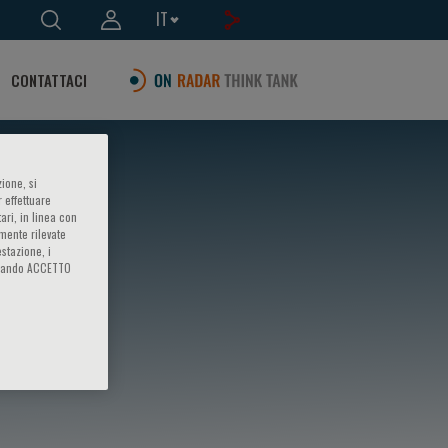
IT
CONTATTACI
ione, si
 effettuare
ari, in linea con
amente rilevate
estazione, i
iccando ACCETTO