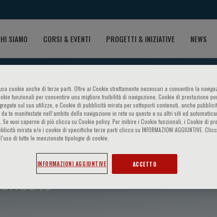
HI SIAMO
CORSI & EVENTI
PROGETTI & INIZIATIVE
NEWS
o usa cookie anche di terze parti. Oltre ai Cookie strettamente necessari a consentire la navigaz
ookie funzionali per consentire una migliore fruibilità di navigazione, Cookie di prestazione per
ggregate sul suo utilizzo, e Cookie di pubblicità mirata per sottoporti contenuti, anche pubblicit
 da te manifestate nell‘ambito della navigazione in rete su questo e su altri siti ed automatic
). Se vuoi saperne di più clicca su Cookie policy. Per inibire i Cookie funzionali, i Cookie di pr
blicità mirata e/o i cookie di specifiche terze parti clicca su INFORMAZIONI AGGIUNTIVE. Cl
l’uso di tutte le menzionate tipologie di cookie.
INFORMAZIONI AGGIUNTIVE
ACCETTO
oncato