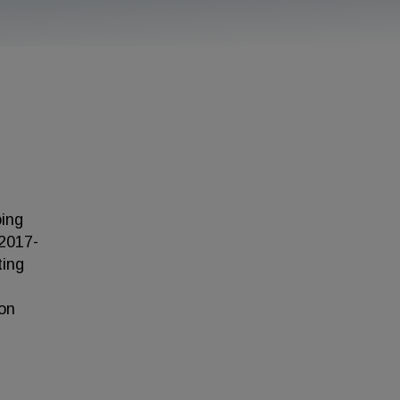
oing
 2017-
ting
ton