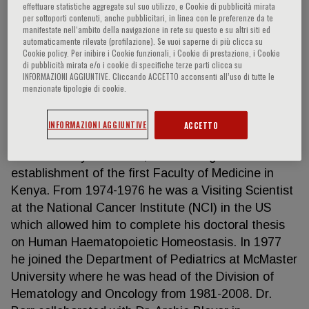
effettuare statistiche aggregate sul suo utilizzo, e Cookie di pubblicità mirata
per sottoporti contenuti, anche pubblicitari, in linea con le preferenze da te
manifestate nell‘ambito della navigazione in rete su questo e su altri siti ed
automaticamente rilevate (profilazione). Se vuoi saperne di più clicca su
Ronald Barr
Cookie policy. Per inibire i Cookie funzionali, i Cookie di prestazione, i Cookie
di pubblicità mirata e/o i cookie di specifiche terze parti clicca su
INFORMAZIONI AGGIUNTIVE. Cliccando ACCETTO acconsenti all’uso di tutte le
Dr. Barr was born in Scotland and graduated from
menzionate tipologie di cookie.
the Faculty of Medicine at the University of
Glasgow. Following training in internal medicine and
INFORMAZIONI AGGIUNTIVE
ACCETTO
haematology he joined the team from Glasgow at
the University of Nairobi, contributing to the
establishment of the first Faculty of Medicine in
Kenya. From 1974-1976 he was a Visiting Scientist
at the National Cancer Institute (NCI) in the US
which allowed him to complete his doctoral thesis
on Human Haematopoietic Homeostasis. In 1977
he joined the Department of Pediatrics at McMaster
University where he was head of the Division of
Hematology and Oncology from 1981-2008. Dr.