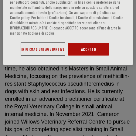
per sottoporti contenuti, anche pubblicitari, in linea con le preferenze da te
manifestate nell‘ambito della navigazione in rete su questo e su altri siti ed
automaticamente rilevate (profilazione). Se vuoi saperne di più clicca su
Cookie policy. Per inibire i Cookie funzionali, i Cookie di prestazione, i Cookie
Cameron Prior
di pubblicità mirata e/o i cookie di specifiche terze parti clicca su
INFORMAZIONI AGGIUNTIVE. Cliccando ACCETTO acconsenti all’uso di tutte le
menzionate tipologie di cookie.
Cameron graduated from the University of Pretoria,
South Africa, in 2017. Following three years working
INFORMAZIONI AGGIUNTIVE
ACCETTO
in busy small animal practice, he spent a year in
Scotland doing a rotating internship. During this
time, he also obtained his Masters in Small Animal
Medicine, focusing on the prevalence of methicillin-
resistant Staphylococcus pseudinteremedius in
dogs with skin and ear infections. He is currently
enrolled in an advanced practitioner certificate at
the Royal Veterinary College in small animal
internal medicine. In November 2021, Cameron
joined Willows Veterinary Referral Centre to pursue
his goal of completing specialist training in Small