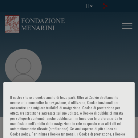
IT
Robert Van Hee
Il nostro sito usa cookie anche di terze parti. Oltre ai Cookie strettamente
necessari a consentire la navigazione, si utilizzano, Cookie funzionali per
consentire una migliore fruibilità di navigazione, Cookie di prestazione per
effettuare statistiche aggregate sul suo utilizzo, e Cookie di pubblicità mirata
per sottoporti contenuti, anche pubblicitari, in linea con le preferenze da te
manifestate nell‘ambito della navigazione in rete su questo e su altri siti ed
HOME PAGE
/
CORSI ED EVENTI
/
RELATORE
automaticamente rilevate (profilazione). Se vuoi saperne di più clicca su
Cookie policy. Per inibire i Cookie funzionali, i Cookie di prestazione, i Cookie