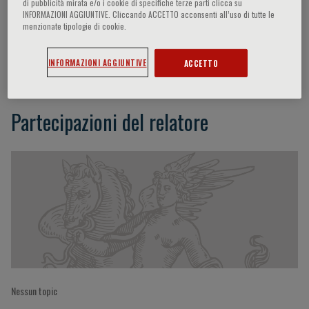
di pubblicità mirata e/o i cookie di specifiche terze parti clicca su
INFORMAZIONI AGGIUNTIVE. Cliccando ACCETTO acconsenti all’uso di tutte le
menzionate tipologie di cookie.
Robert Van Hee
INFORMAZIONI AGGIUNTIVE
ACCETTO
Partecipazioni del relatore
Nessun topic