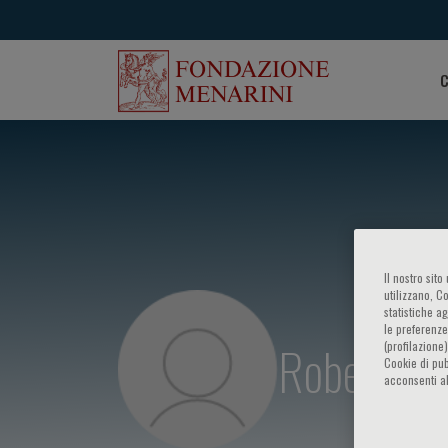
C
Il nostro sit
utilizzano, C
statistiche a
le preferenze
Robert O.
(profilazione
Cookie di pub
acconsenti al