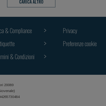
CARICA ALTRO
ica & Compliance
Privacy
Preferenze cookie
tiquette
rmini & Condizioni
ori 20089
Giovenale)
 94265730484