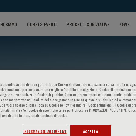
HI SIAMO
CORSI & EVENTI
PROGETTI & INIZIATIVE
NEWS
o usa cookie anche di terze parti. Oltre ai Cookie strettamente necessari a consentire la navigaz
ookie funzionali per consentire una migliore fruibilità di navigazione, Cookie di prestazione per
ggregate sul suo utilizzo, e Cookie di pubblicità mirata per sottoporti contenuti, anche pubblicit
 da te manifestate nell‘ambito della navigazione in rete su questo e su altri siti ed automatic
 Bonow
). Se vuoi saperne di più clicca su Cookie policy. Per inibire i Cookie funzionali, i Cookie di pr
blicità mirata e/o i cookie di specifiche terze parti clicca su INFORMAZIONI AGGIUNTIVE. Cl
l’uso di tutte le menzionate tipologie di cookie.
INFORMAZIONI AGGIUNTIVE
ACCETTO