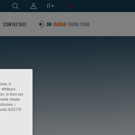
IT
CONTATTACI
ione, si
 effettuare
ari, in linea con
amente rilevate
estazione, i
iccando ACCETTO