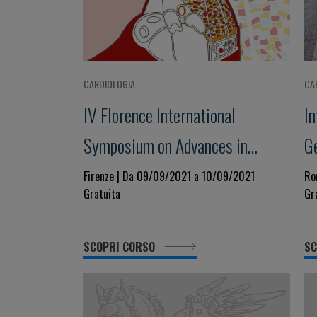
CARDIOLOGIA
CA
IV Florence International
I
Symposium on Advances in
G
CARDIOMyopathies
Firenze | Da 09/09/2021 a 10/09/2021
Ro
Gratuita
Gr
SCOPRI CORSO
SC