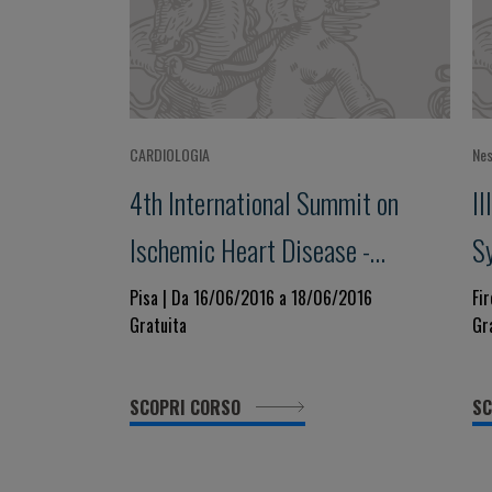
CARDIOLOGIA
Nes
4th International Summit on
II
Ischemic Heart Disease -
S
Reconciling Guidelines with
C
Pisa | Da 16/06/2016 a 18/06/2016
Fi
Gratuita
Gr
scientific evidence
SCOPRI CORSO
SC