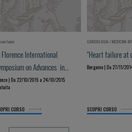
sun topic
CARDIOLOGIA / MEDICINA IN
I Florence International
"Heart failure at
ymposium on Advances in
Bergamo | Da 27/11/201
ardiomyopathies
renze | Da 22/10/2015 a 24/10/2015
atuita
OPRI CORSO
SCOPRI CORSO