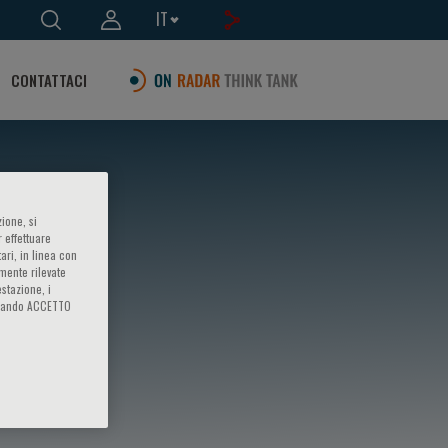
IT
CONTATTACI
ione, si
 effettuare
ari, in linea con
amente rilevate
estazione, i
iccando ACCETTO