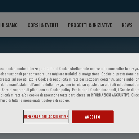
HI SIAMO
CORSI & EVENTI
PROGETTI & INIZIATIVE
NEWS
o usa cookie anche di terze parti. Oltre ai Cookie strettamente necessari a consentire la navigaz
ookie funzionali per consentire una migliore fruibilità di navigazione, Cookie di prestazione per
ggregate sul suo utilizzo, e Cookie di pubblicità mirata per sottoporti contenuti, anche pubblicit
 da te manifestate nell‘ambito della navigazione in rete su questo e su altri siti ed automatic
). Se vuoi saperne di più clicca su Cookie policy. Per inibire i Cookie funzionali, i Cookie di pr
blicità mirata e/o i cookie di specifiche terze parti clicca su INFORMAZIONI AGGIUNTIVE. Cl
l’uso di tutte le menzionate tipologie di cookie.
orta
INFORMAZIONI AGGIUNTIVE
ACCETTO