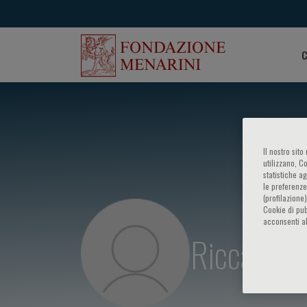
C
Il nostro sit
utilizzano, C
statistiche a
le preferenze
(profilazione
Cookie di pub
acconsenti al
Riccardo T