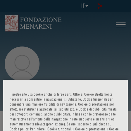
IT
René Maximiliano Gómez
Il nostro sito usa cookie anche di terze parti. Oltre ai Cookie strettamente
necessari a consentire la navigazione, si utilizzano, Cookie funzionali per
consentire una migliore fruibilità di navigazione, Cookie di prestazione per
effettuare statistiche aggregate sul suo utilizzo, e Cookie di pubblicità mirata
per sottoporti contenuti, anche pubblicitari, in linea con le preferenze da te
manifestate nell‘ambito della navigazione in rete su questo e su altri siti ed
HOME PAGE
/
CORSI ED EVENTI
/
RELATORE
automaticamente rilevate (profilazione). Se vuoi saperne di più clicca su
Cookie policy. Per inibire i Cookie funzionali, i Cookie di prestazione, i Cookie