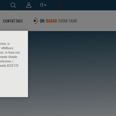
IT
CONTATTACI
ione, si
 effettuare
ari, in linea con
amente rilevate
estazione, i
iccando ACCETTO