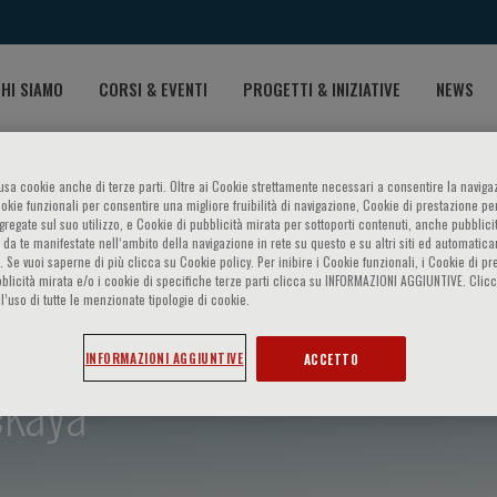
HI SIAMO
CORSI & EVENTI
PROGETTI & INIZIATIVE
NEWS
o usa cookie anche di terze parti. Oltre ai Cookie strettamente necessari a consentire la navigaz
ookie funzionali per consentire una migliore fruibilità di navigazione, Cookie di prestazione per
ggregate sul suo utilizzo, e Cookie di pubblicità mirata per sottoporti contenuti, anche pubblicit
 da te manifestate nell‘ambito della navigazione in rete su questo e su altri siti ed automatic
). Se vuoi saperne di più clicca su Cookie policy. Per inibire i Cookie funzionali, i Cookie di pr
blicità mirata e/o i cookie di specifiche terze parti clicca su INFORMAZIONI AGGIUNTIVE. Cl
l’uso di tutte le menzionate tipologie di cookie.
INFORMAZIONI AGGIUNTIVE
ACCETTO
ekaya