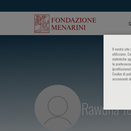
C
Il nostro sit
utilizzano, C
statistiche a
le preferenze
(profilazione
Cookie di pub
acconsenti al
Rawdha T