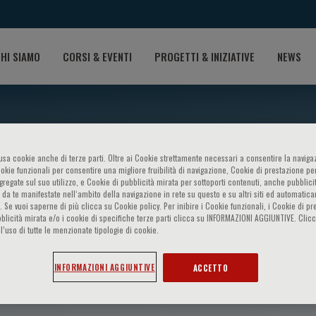
HI SIAMO
CORSI & EVENTI
PROGETTI & INIZIATIVE
NEWS
o usa cookie anche di terze parti. Oltre ai Cookie strettamente necessari a consentire la navigaz
ookie funzionali per consentire una migliore fruibilità di navigazione, Cookie di prestazione per
ggregate sul suo utilizzo, e Cookie di pubblicità mirata per sottoporti contenuti, anche pubblicit
 da te manifestate nell‘ambito della navigazione in rete su questo e su altri siti ed automatic
). Se vuoi saperne di più clicca su Cookie policy. Per inibire i Cookie funzionali, i Cookie di pr
blicità mirata e/o i cookie di specifiche terze parti clicca su INFORMAZIONI AGGIUNTIVE. Cl
l’uso di tutte le menzionate tipologie di cookie.
uri
INFORMAZIONI AGGIUNTIVE
ACCETTO