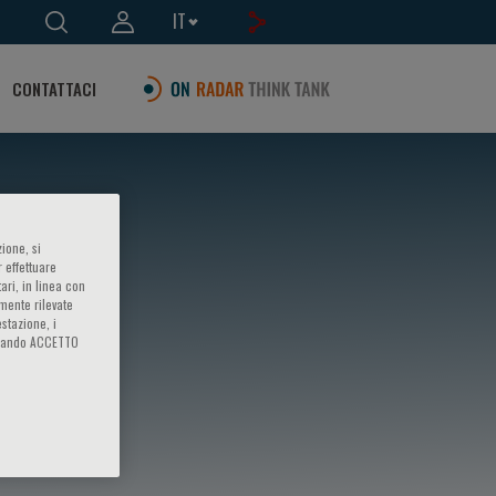
IT
CONTATTACI
ione, si
 effettuare
ari, in linea con
amente rilevate
estazione, i
iccando ACCETTO