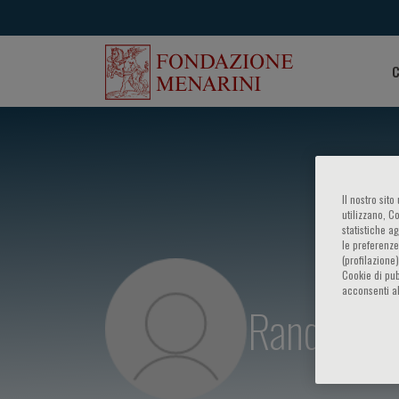
C
Il nostro sit
utilizzano, C
statistiche a
le preferenze
(profilazione
Cookie di pub
acconsenti al
Randa Ako