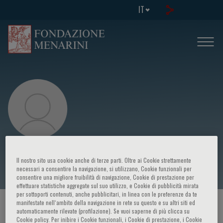
IT
Rajbanshi Bijoy Gopal
Il nostro sito usa cookie anche di terze parti. Oltre ai Cookie strettamente
necessari a consentire la navigazione, si utilizzano, Cookie funzionali per
consentire una migliore fruibilità di navigazione, Cookie di prestazione per
effettuare statistiche aggregate sul suo utilizzo, e Cookie di pubblicità mirata
per sottoporti contenuti, anche pubblicitari, in linea con le preferenze da te
manifestate nell‘ambito della navigazione in rete su questo e su altri siti ed
HOME PAGE
/
CORSI ED EVENTI
/
RELATORE
automaticamente rilevate (profilazione). Se vuoi saperne di più clicca su
Cookie policy. Per inibire i Cookie funzionali, i Cookie di prestazione, i Cookie