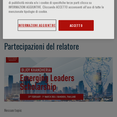
di pubblicità mirata e/o i cookie di specifiche terze parti clicca su
INFORMAZIONI AGGIUNTIVE. Cliccando ACCETTO acconsenti all’uso di tutte le
menzionate tipologie di cookie.
Rajbanshi Bijoy Gopal
INFORMAZIONI AGGIUNTIVE
ACCETTO
Partecipazioni del relatore
Nessun topic