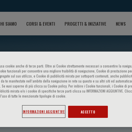
HI SIAMO
CORSI & EVENTI
PROGETTI & INIZIATIVE
NEWS
o usa cookie anche di terze parti. Oltre ai Cookie strettamente necessari a consentire la navigaz
ookie funzionali per consentire una migliore fruibilità di navigazione, Cookie di prestazione per
ggregate sul suo utilizzo, e Cookie di pubblicità mirata per sottoporti contenuti, anche pubblicit
 da te manifestate nell‘ambito della navigazione in rete su questo e su altri siti ed automatic
). Se vuoi saperne di più clicca su Cookie policy. Per inibire i Cookie funzionali, i Cookie di pr
blicità mirata e/o i cookie di specifiche terze parti clicca su INFORMAZIONI AGGIUNTIVE. Cl
l’uso di tutte le menzionate tipologie di cookie.
oda
INFORMAZIONI AGGIUNTIVE
ACCETTO