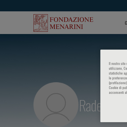
C
Il nostro sit
utilizzano, C
statistiche a
le preferenze
(profilazione
Cookie di pub
acconsenti al
Radek Sk