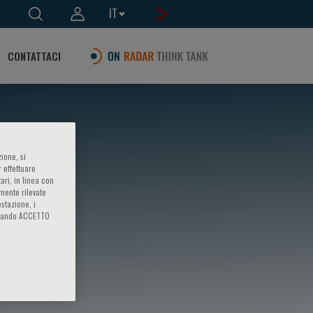
IT
CONTATTACI
ione, si
 effettuare
ari, in linea con
amente rilevate
estazione, i
iccando ACCETTO