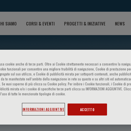
HI SIAMO
CORSI & EVENTI
PROGETTI & INIZIATIVE
NEWS
o usa cookie anche di terze parti. Oltre ai Cookie strettamente necessari a consentire la navigaz
ookie funzionali per consentire una migliore fruibilità di navigazione, Cookie di prestazione per
ggregate sul suo utilizzo, e Cookie di pubblicità mirata per sottoporti contenuti, anche pubblicit
 da te manifestate nell‘ambito della navigazione in rete su questo e su altri siti ed automatic
). Se vuoi saperne di più clicca su Cookie policy. Per inibire i Cookie funzionali, i Cookie di pr
blicità mirata e/o i cookie di specifiche terze parti clicca su INFORMAZIONI AGGIUNTIVE. Cl
l’uso di tutte le menzionate tipologie di cookie.
s
INFORMAZIONI AGGIUNTIVE
ACCETTO