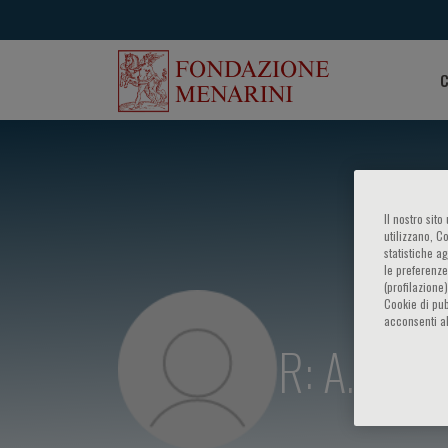
C
Il nostro sit
utilizzano, C
statistiche a
le preferenze
(profilazione
Cookie di pub
acconsenti al
R: A. Norri