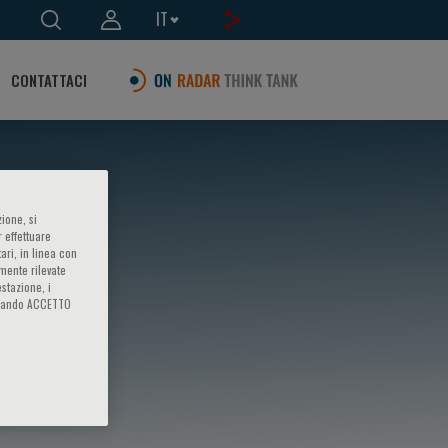
IT
CONTATTACI
ione, si
 effettuare
ari, in linea con
amente rilevate
estazione, i
iccando ACCETTO