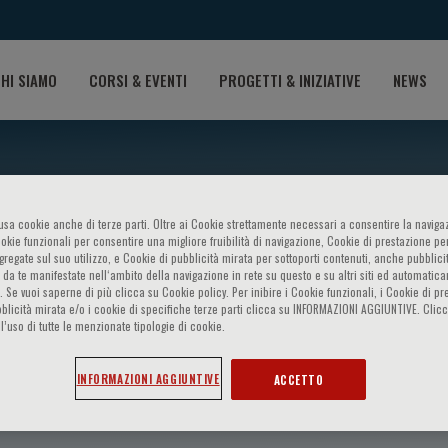
HI SIAMO
CORSI & EVENTI
PROGETTI & INIZIATIVE
NEWS
o usa cookie anche di terze parti. Oltre ai Cookie strettamente necessari a consentire la navigaz
ookie funzionali per consentire una migliore fruibilità di navigazione, Cookie di prestazione per
ggregate sul suo utilizzo, e Cookie di pubblicità mirata per sottoporti contenuti, anche pubblicit
 da te manifestate nell‘ambito della navigazione in rete su questo e su altri siti ed automatic
). Se vuoi saperne di più clicca su Cookie policy. Per inibire i Cookie funzionali, i Cookie di pr
blicità mirata e/o i cookie di specifiche terze parti clicca su INFORMAZIONI AGGIUNTIVE. Cl
l’uso di tutte le menzionate tipologie di cookie.
sa
INFORMAZIONI AGGIUNTIVE
ACCETTO