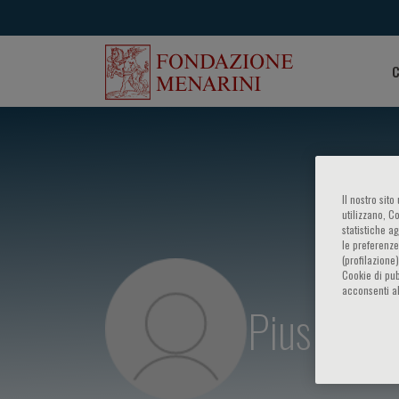
C
Il nostro sit
utilizzano, C
statistiche a
le preferenze
(profilazione
Cookie di pub
acconsenti al
Pius Mage