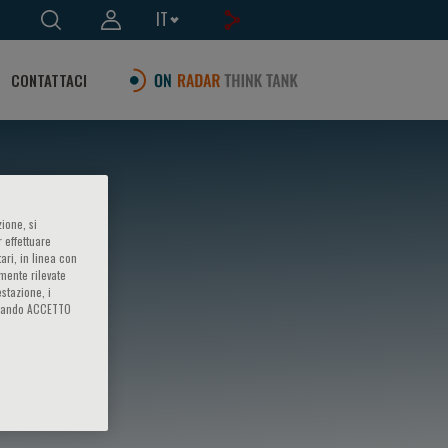
IT
CONTATTACI
ione, si
 effettuare
ari, in linea con
amente rilevate
estazione, i
iccando ACCETTO