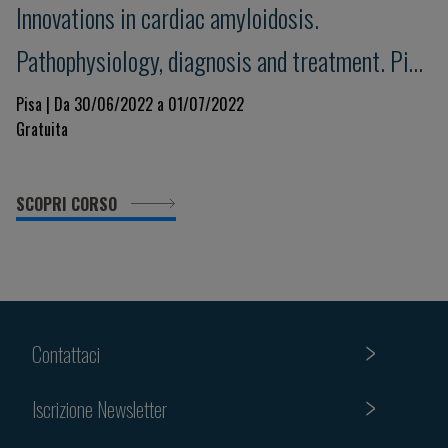
Innovations in cardiac amyloidosis.
Pathophysiology, diagnosis and treatment. Pisa
Amyloid 2022
Pisa | Da 30/06/2022 a 01/07/2022
Gratuita
SCOPRI CORSO
Contattaci
Iscrizione Newsletter