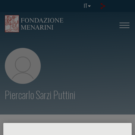
IT
Piercarlo Sarzi Puttini
HOME PAGE
/
CORSI ED EVENTI
/
RELATORE