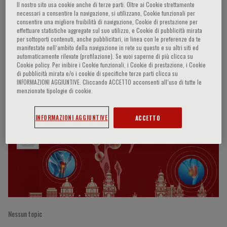
Il nostro sito usa cookie anche di terze parti. Oltre ai Cookie strettamente
necessari a consentire la navigazione, si utilizzano, Cookie funzionali per
consentire una migliore fruibilità di navigazione, Cookie di prestazione per
effettuare statistiche aggregate sul suo utilizzo, e Cookie di pubblicità mirata
Piercarlo Sarzi Puttini
per sottoporti contenuti, anche pubblicitari, in linea con le preferenze da te
manifestate nell‘ambito della navigazione in rete su questo e su altri siti ed
automaticamente rilevate (profilazione). Se vuoi saperne di più clicca su
Cookie policy. Per inibire i Cookie funzionali, i Cookie di prestazione, i Cookie
di pubblicità mirata e/o i cookie di specifiche terze parti clicca su
INFORMAZIONI AGGIUNTIVE. Cliccando ACCETTO acconsenti all’uso di tutte le
Partecipazioni del relatore
menzionate tipologie di cookie.
INFORMAZIONI AGGIUNTIVE
ACCETTO
Nessun topic