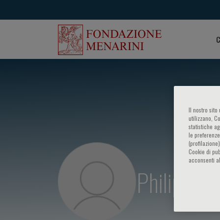
C
Il nostro sit
utilizzano, C
statistiche a
le preferenze
(profilazione
Cookie di pub
acconsenti al
Philippe G