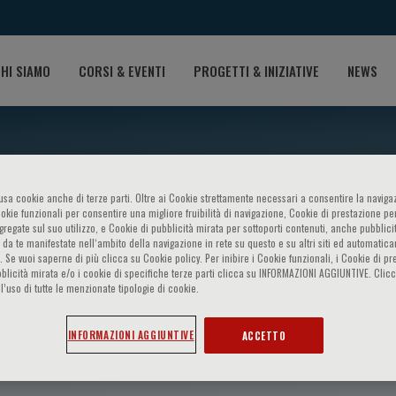
HI SIAMO
CORSI & EVENTI
PROGETTI & INIZIATIVE
NEWS
o usa cookie anche di terze parti. Oltre ai Cookie strettamente necessari a consentire la navigaz
ookie funzionali per consentire una migliore fruibilità di navigazione, Cookie di prestazione per
ggregate sul suo utilizzo, e Cookie di pubblicità mirata per sottoporti contenuti, anche pubblicit
 da te manifestate nell‘ambito della navigazione in rete su questo e su altri siti ed automatic
). Se vuoi saperne di più clicca su Cookie policy. Per inibire i Cookie funzionali, i Cookie di pr
blicità mirata e/o i cookie di specifiche terze parti clicca su INFORMAZIONI AGGIUNTIVE. Cl
l’uso di tutte le menzionate tipologie di cookie.
evaert
INFORMAZIONI AGGIUNTIVE
ACCETTO