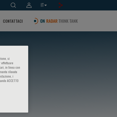
IT
CONTATTACI
ione, si
 effettuare
ari, in linea con
amente rilevate
estazione, i
iccando ACCETTO