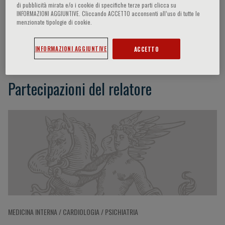
di pubblicità mirata e/o i cookie di specifiche terze parti clicca su
INFORMAZIONI AGGIUNTIVE. Cliccando ACCETTO acconsenti all’uso di tutte le
menzionate tipologie di cookie.
Peter Weissberg
INFORMAZIONI AGGIUNTIVE
ACCETTO
Partecipazioni del relatore
MEDICINA INTERNA / CARDIOLOGIA / PSICHIATRIA