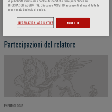
di pubblicità mirata e/o i cookie di specifiche terze parti clicca su
INFORMAZIONI AGGIUNTIVE. Cliccando ACCETTO acconsenti all’uso di tutte le
menzionate tipologie di cookie.
Peter Castaldi
INFORMAZIONI AGGIUNTIVE
ACCETTO
Partecipazioni del relatore
PNEUMOLOGIA