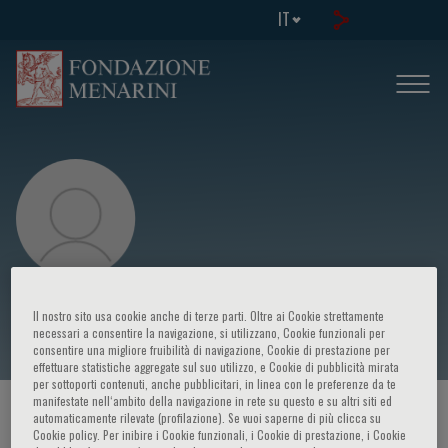
IT
Peter Castaldi
Il nostro sito usa cookie anche di terze parti. Oltre ai Cookie strettamente
necessari a consentire la navigazione, si utilizzano, Cookie funzionali per
consentire una migliore fruibilità di navigazione, Cookie di prestazione per
effettuare statistiche aggregate sul suo utilizzo, e Cookie di pubblicità mirata
per sottoporti contenuti, anche pubblicitari, in linea con le preferenze da te
manifestate nell‘ambito della navigazione in rete su questo e su altri siti ed
HOME PAGE
/
CORSI ED EVENTI
/
RELATORE
automaticamente rilevate (profilazione). Se vuoi saperne di più clicca su
Cookie policy. Per inibire i Cookie funzionali, i Cookie di prestazione, i Cookie