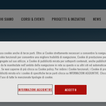
HI SIAMO
CORSI & EVENTI
PROGETTI & INIZIATIVE
NEWS
o usa cookie anche di terze parti. Oltre ai Cookie strettamente necessari a consentire la navigaz
ookie funzionali per consentire una migliore fruibilità di navigazione, Cookie di prestazione per
ggregate sul suo utilizzo, e Cookie di pubblicità mirata per sottoporti contenuti, anche pubblicit
 da te manifestate nell‘ambito della navigazione in rete su questo e su altri siti ed automatic
). Se vuoi saperne di più clicca su Cookie policy. Per inibire i Cookie funzionali, i Cookie di pr
blicità mirata e/o i cookie di specifiche terze parti clicca su INFORMAZIONI AGGIUNTIVE. Cl
l’uso di tutte le menzionate tipologie di cookie.
cos-Alberca
INFORMAZIONI AGGIUNTIVE
ACCETTO