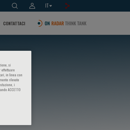
IT
CONTATTACI
ione, si
 effettuare
ari, in linea con
amente rilevate
estazione, i
iccando ACCETTO