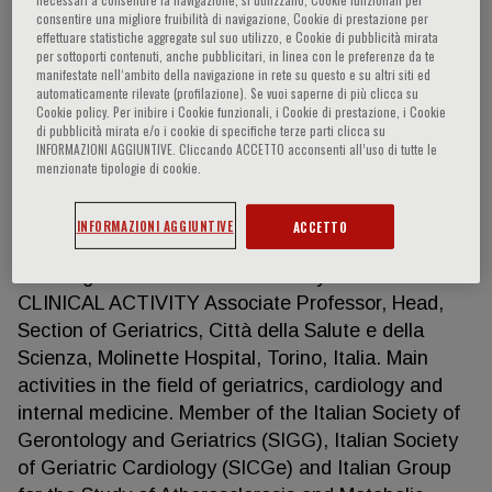
consentire una migliore fruibilità di navigazione, Cookie di prestazione per
effettuare statistiche aggregate sul suo utilizzo, e Cookie di pubblicità mirata
per sottoporti contenuti, anche pubblicitari, in linea con le preferenze da te
manifestate nell‘ambito della navigazione in rete su questo e su altri siti ed
Mario Bo
automaticamente rilevate (profilazione). Se vuoi saperne di più clicca su
Cookie policy. Per inibire i Cookie funzionali, i Cookie di prestazione, i Cookie
di pubblicità mirata e/o i cookie di specifiche terze parti clicca su
HIGHLIGHTS Specialist in Geriatrics and in
INFORMAZIONI AGGIUNTIVE. Cliccando ACCETTO acconsenti all’uso di tutte le
Cardiology, with a PhD in “Gerontology Research
menzionate tipologie di cookie.
and Geriatric Therapy”, he is the author of 135
scientific papers, with publications in international
INFORMAZIONI AGGIUNTIVE
ACCETTO
peer-reviewed journals. He regularly carries out
teaching activities at the University of Turin
CLINICAL ACTIVITY Associate Professor, Head,
Section of Geriatrics, Città della Salute e della
Scienza, Molinette Hospital, Torino, Italia. Main
activities in the field of geriatrics, cardiology and
internal medicine. Member of the Italian Society of
Gerontology and Geriatrics (SIGG), Italian Society
of Geriatric Cardiology (SICGe) and Italian Group