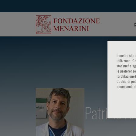
C
Il nostro sit
utilizzano, C
statistiche a
le preferenze
(profilazione
Cookie di pub
acconsenti al
Patrizio A