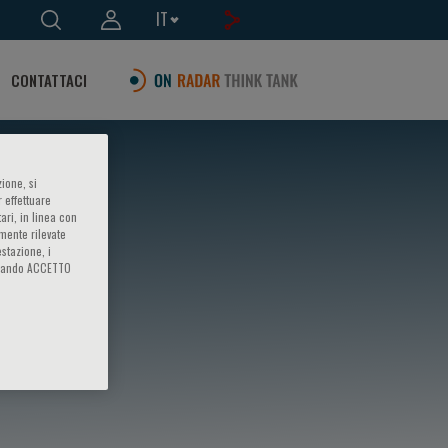
IT
CONTATTACI
ione, si
 effettuare
ari, in linea con
amente rilevate
estazione, i
iccando ACCETTO