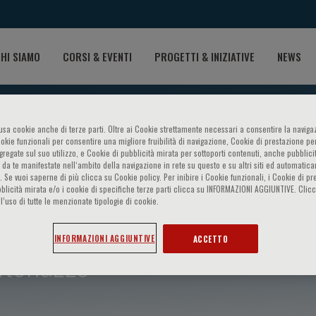
HI SIAMO
CORSI & EVENTI
PROGETTI & INIZIATIVE
NEWS
o usa cookie anche di terze parti. Oltre ai Cookie strettamente necessari a consentire la navigaz
ookie funzionali per consentire una migliore fruibilità di navigazione, Cookie di prestazione per
ggregate sul suo utilizzo, e Cookie di pubblicità mirata per sottoporti contenuti, anche pubblicit
 da te manifestate nell‘ambito della navigazione in rete su questo e su altri siti ed automatic
). Se vuoi saperne di più clicca su Cookie policy. Per inibire i Cookie funzionali, i Cookie di pr
blicità mirata e/o i cookie di specifiche terze parti clicca su INFORMAZIONI AGGIUNTIVE. Cl
l’uso di tutte le menzionate tipologie di cookie.
INFORMAZIONI AGGIUNTIVE
ACCETTO
ntonazzo