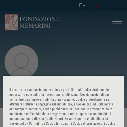
IT
Patrick O’Gara
Il nostro sito usa cookie anche di terze parti. Oltre ai Cookie strettamente
necessari a consentire la navigazione, si utilizzano, Cookie funzionali per
consentire una migliore fruibilità di navigazione, Cookie di prestazione per
effettuare statistiche aggregate sul suo utilizzo, e Cookie di pubblicità mirata
per sottoporti contenuti, anche pubblicitari, in linea con le preferenze da te
manifestate nell‘ambito della navigazione in rete su questo e su altri siti ed
HOME PAGE
/
CORSI ED EVENTI
/
RELATORE
automaticamente rilevate (profilazione). Se vuoi saperne di più clicca su
Cookie policy. Per inibire i Cookie funzionali, i Cookie di prestazione, i Cookie