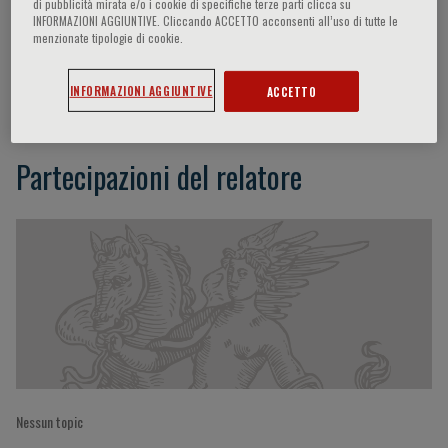
di pubblicità mirata e/o i cookie di specifiche terze parti clicca su
INFORMAZIONI AGGIUNTIVE. Cliccando ACCETTO acconsenti all’uso di tutte le
menzionate tipologie di cookie.
Patrick O’Gara
INFORMAZIONI AGGIUNTIVE
ACCETTO
Partecipazioni del relatore
Nessun topic