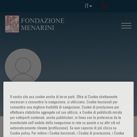
IT
Patricia Gomez removed
Il nostro sito usa cookie anche di terze parti. Oltre ai Cookie strettamente
necessari a consentire la navigazione, si utilizzano, Cookie funzionali per
consentire una migliore fruibilità di navigazione, Cookie di prestazione per
effettuare statistiche aggregate sul suo utilizzo, e Cookie di pubblicità mirata
per sottoporti contenuti, anche pubblicitari, in linea con le preferenze da te
manifestate nell‘ambito della navigazione in rete su questo e su altri siti ed
HOME PAGE
/
CORSI ED EVENTI
/
RELATORE
automaticamente rilevate (profilazione). Se vuoi saperne di più clicca su
Cookie policy. Per inibire i Cookie funzionali, i Cookie di prestazione, i Cookie