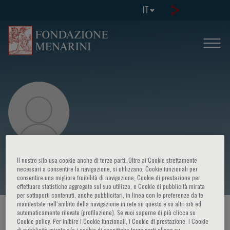
IT
Paolo Rossi
Il nostro sito usa cookie anche di terze parti. Oltre ai Cookie strettamente
necessari a consentire la navigazione, si utilizzano, Cookie funzionali per
consentire una migliore fruibilità di navigazione, Cookie di prestazione per
effettuare statistiche aggregate sul suo utilizzo, e Cookie di pubblicità mirata
per sottoporti contenuti, anche pubblicitari, in linea con le preferenze da te
manifestate nell‘ambito della navigazione in rete su questo e su altri siti ed
HOME PAGE
/
CORSI ED EVENTI
/
RELATORE
automaticamente rilevate (profilazione). Se vuoi saperne di più clicca su
Cookie policy. Per inibire i Cookie funzionali, i Cookie di prestazione, i Cookie
di pubblicità mirata e/o i cookie di specifiche terze parti clicca su