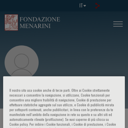
IT
Paolo Geraci
Il nostro sito usa cookie anche di terze parti. Oltre ai Cookie strettamente
necessari a consentire la navigazione, si utilizzano, Cookie funzionali per
consentire una migliore fruibilità di navigazione, Cookie di prestazione per
effettuare statistiche aggregate sul suo utilizzo, e Cookie di pubblicità mirata
per sottoporti contenuti, anche pubblicitari, in linea con le preferenze da te
manifestate nell‘ambito della navigazione in rete su questo e su altri siti ed
HOME PAGE
/
CORSI ED EVENTI
/
RELATORE
automaticamente rilevate (profilazione). Se vuoi saperne di più clicca su
Cookie policy. Per inibire i Cookie funzionali, i Cookie di prestazione, i Cookie