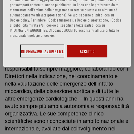
Direttore come responsabile medico dello staff
per sottoporti contenuti, anche pubblicitari, in linea con le preferenze da te
qualità, con il conseguimento delle certificazioni
manifestate nell‘ambito della navigazione in rete su questo e su altri siti ed
automaticamente rilevate (profilazione). Se vuoi saperne di più clicca su
triennali della BVQI di conformità del Sistema
Cookie policy. Per inibire i Cookie funzionali, i Cookie di prestazione, i Cookie
Qualità della Cardiologia Ospedaliera ai requisiti
di pubblicità mirata e/o i cookie di specifiche terze parti clicca su
INFORMAZIONI AGGIUNTIVE. Cliccando ACCETTO acconsenti all’uso di tutte le
della normativa ISO 9001 Vision 2000 già dal 2004.
menzionate tipologie di cookie.
- Dal 2005 referente medico della Cardiologia
Ospedaliera per il Sistema Qualità dell’Azienda
INFORMAZIONI AGGIUNTIVE
ACCETTO
Ospedaliero Universitaria Consorziale Policlinico. -
Dal 2004 ha progressivamente ricoperto ruoli di
responsabilità sempre maggiore, collaborando con i
Direttori nella indicazione, nel coordinamento e
nella valutazione delle emergenze dell’infarto
miocardico, della dissezione aortica e di tutte le
altre emergenze cardiologiche. - In questi anni ha
avuto sempre più ampia autonomia e responsabilità
organizzativa. Le sue competenze clinico
scientifiche sono riconosciute in ambito nazionale e
internazionale, avallate dal coinvolgimento nei