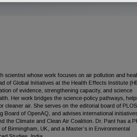
th scientist whose work focuses on air pollution and heal
of Global Initiatives at the Health Effects Institute (HE
ation of evidence, strengthening capacity, and science
lth. Her work bridges the science-policy pathways, help
or cleaner air. She serves on the editorial board of PLOS
ng Board of OpenAQ, and advises international initiative
d the Climate and Clean Air Coalition. Dr. Pant has a Ph
y of Birmingham, UK, and a Master’s in Environmental
ed Studies, India.