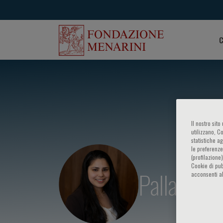
C
Il nostro sit
utilizzano, C
statistiche a
le preferenze
(profilazione
Cookie di pub
Pallavi Pa
acconsenti al