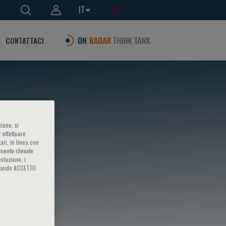
IT
CONTATTACI
ione, si
 effettuare
ari, in linea con
amente rilevate
estazione, i
iccando ACCETTO