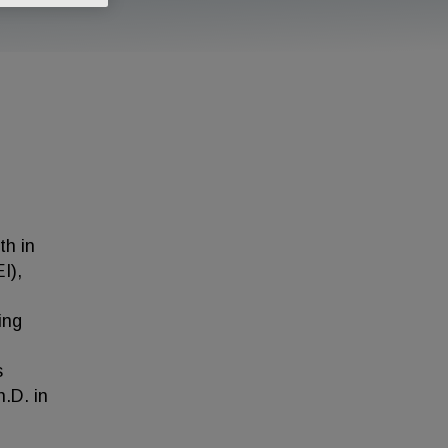
th in
I),
ing
s
.D. in