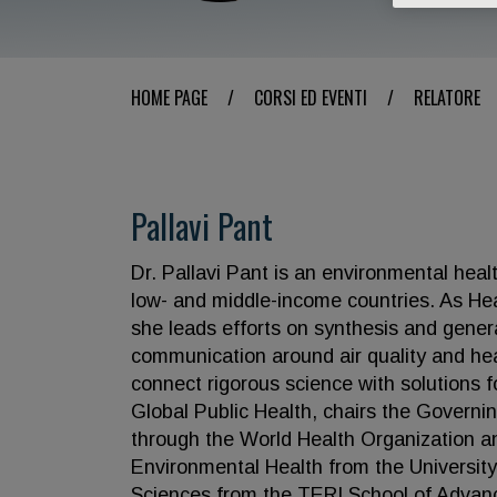
HOME PAGE
/
CORSI ED EVENTI
/
RELATORE
Pallavi Pant
Dr. Pallavi Pant is an environmental heal
low- and middle-income countries. As Head 
she leads efforts on synthesis and gener
communication around air quality and hea
connect rigorous science with solutions f
Global Public Health, chairs the Governi
through the World Health Organization an
Environmental Health from the Universit
Sciences from the TERI School of Advanc