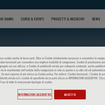
HI SIAMO
CORSI & EVENTI
PROGETTI & INIZIATIVE
NEWS
o usa cookie anche di terze parti. Oltre ai Cookie strettamente necessari a consentire la navigaz
ookie funzionali per consentire una migliore fruibilità di navigazione, Cookie di prestazione per
ggregate sul suo utilizzo, e Cookie di pubblicità mirata per sottoporti contenuti, anche pubblicit
 da te manifestate nell‘ambito della navigazione in rete su questo e su altri siti ed automatic
). Se vuoi saperne di più clicca su Cookie policy. Per inibire i Cookie funzionali, i Cookie di pr
blicità mirata e/o i cookie di specifiche terze parti clicca su INFORMAZIONI AGGIUNTIVE. Cl
nt
l’uso di tutte le menzionate tipologie di cookie.
INFORMAZIONI AGGIUNTIVE
ACCETTO