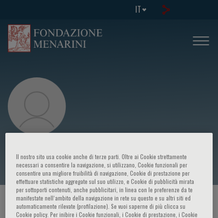
IT
Osiris Valdez Tiburcio
Il nostro sito usa cookie anche di terze parti. Oltre ai Cookie strettamente
necessari a consentire la navigazione, si utilizzano, Cookie funzionali per
consentire una migliore fruibilità di navigazione, Cookie di prestazione per
effettuare statistiche aggregate sul suo utilizzo, e Cookie di pubblicità mirata
per sottoporti contenuti, anche pubblicitari, in linea con le preferenze da te
manifestate nell‘ambito della navigazione in rete su questo e su altri siti ed
HOME PAGE
/
CORSI ED EVENTI
/
RELATORE
automaticamente rilevate (profilazione). Se vuoi saperne di più clicca su
Cookie policy. Per inibire i Cookie funzionali, i Cookie di prestazione, i Cookie