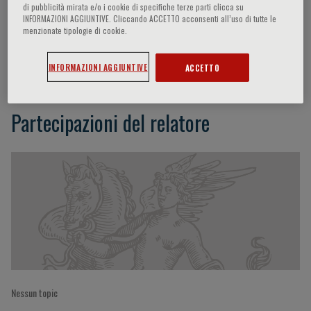
di pubblicità mirata e/o i cookie di specifiche terze parti clicca su
INFORMAZIONI AGGIUNTIVE. Cliccando ACCETTO acconsenti all’uso di tutte le
menzionate tipologie di cookie.
Okechukwu Samuel Ogah
INFORMAZIONI AGGIUNTIVE
ACCETTO
Partecipazioni del relatore
Nessun topic