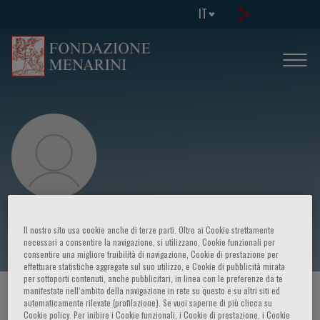
IT
Okechukwu Samuel Ogah
Il nostro sito usa cookie anche di terze parti. Oltre ai Cookie strettamente
necessari a consentire la navigazione, si utilizzano, Cookie funzionali per
consentire una migliore fruibilità di navigazione, Cookie di prestazione per
effettuare statistiche aggregate sul suo utilizzo, e Cookie di pubblicità mirata
per sottoporti contenuti, anche pubblicitari, in linea con le preferenze da te
manifestate nell‘ambito della navigazione in rete su questo e su altri siti ed
HOME PAGE
/
CORSI ED EVENTI
/
RELATORE
automaticamente rilevate (profilazione). Se vuoi saperne di più clicca su
Cookie policy. Per inibire i Cookie funzionali, i Cookie di prestazione, i Cookie