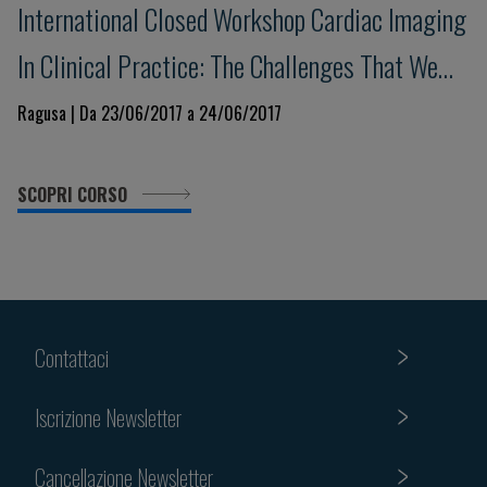
International Closed Workshop Cardiac Imaging
In Clinical Practice: The Challenges That We
Have Won And Those That Still Lie Ahead
Ragusa | Da 23/06/2017 a 24/06/2017
SCOPRI CORSO
Contattaci
Iscrizione Newsletter
Cancellazione Newsletter