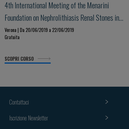
4th International Meeting of the Menarini
Foundation on Nephrolithiasis Renal Stones in
Practice: an advanced Course
Verona | Da 20/06/2019 a 22/06/2019
Gratuita
SCOPRI CORSO
Contattaci
Iscrizione Newsletter