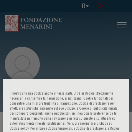
IT
Nicoletta Colombo
Il nostro sito usa cookie anche di terze parti. Oltre ai Cookie strettamente
necessari a consentire la navigazione, si utilizzano, Cookie funzionali per
consentire una migliore fruibilità di navigazione, Cookie di prestazione per
effettuare statistiche aggregate sul suo utilizzo, e Cookie di pubblicità mirata
per sottoporti contenuti, anche pubblicitari, in linea con le preferenze da te
manifestate nell‘ambito della navigazione in rete su questo e su altri siti ed
HOME PAGE
/
CORSI ED EVENTI
/
RELATORE
automaticamente rilevate (profilazione). Se vuoi saperne di più clicca su
Cookie policy. Per inibire i Cookie funzionali, i Cookie di prestazione, i Cookie