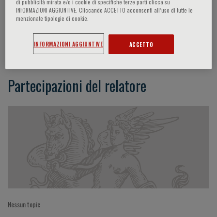
di pubblicità mirata e/o i cookie di specifiche terze parti clicca su
INFORMAZIONI AGGIUNTIVE. Cliccando ACCETTO acconsenti all’uso di tutte le
menzionate tipologie di cookie.
Nicoletta Colombo
INFORMAZIONI AGGIUNTIVE
ACCETTO
Partecipazioni del relatore
Nessun topic