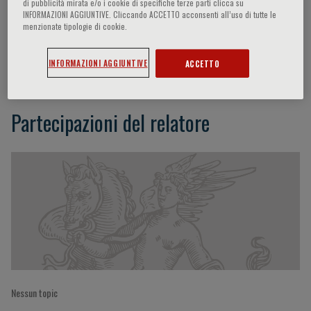
di pubblicità mirata e/o i cookie di specifiche terze parti clicca su
INFORMAZIONI AGGIUNTIVE. Cliccando ACCETTO acconsenti all’uso di tutte le
menzionate tipologie di cookie.
Nicola Tomas
INFORMAZIONI AGGIUNTIVE
ACCETTO
Partecipazioni del relatore
Nessun topic