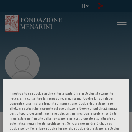
IT
Nicola Tomas
Il nostro sito usa cookie anche di terze parti. Oltre ai Cookie strettamente
necessari a consentire la navigazione, si utilizzano, Cookie funzionali per
consentire una migliore fruibilità di navigazione, Cookie di prestazione per
effettuare statistiche aggregate sul suo utilizzo, e Cookie di pubblicità mirata
per sottoporti contenuti, anche pubblicitari, in linea con le preferenze da te
manifestate nell‘ambito della navigazione in rete su questo e su altri siti ed
HOME PAGE
/
CORSI ED EVENTI
/
RELATORE
automaticamente rilevate (profilazione). Se vuoi saperne di più clicca su
Cookie policy. Per inibire i Cookie funzionali, i Cookie di prestazione, i Cookie